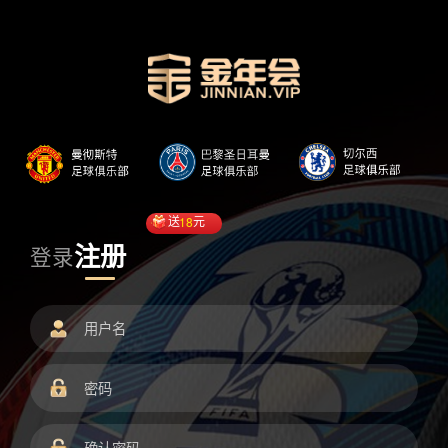
送
18
元
注册
登录