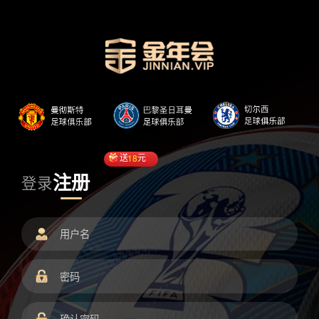
送
18
元
注册
登录