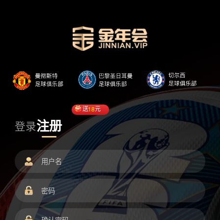
送
18
元
注册
登录